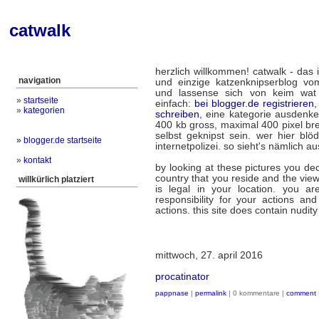
catwalk
herzlich willkommen! catwalk - das 
navigation
und einzige katzenknipserblog vo
und lassense sich von keim wat 
»
startseite
einfach:
bei blogger.de registrieren
,
»
kategorien
schreiben
, eine kategorie ausdenken
400 kb gross, maximal 400 pixel bre
selbst geknipst sein. wer hier blö
» blogger.de startseite
internetpolizei. so sieht's nämlich au
»
kontakt
by looking at these pictures you dec
country that you reside and the vie
willkürlich platziert
is legal in your location. you ar
responsibility for your actions and
actions. this site does contain nudit
mittwoch, 27. april 2016
procatinator
pappnase
|
permalink
| 0 kommentare |
comment