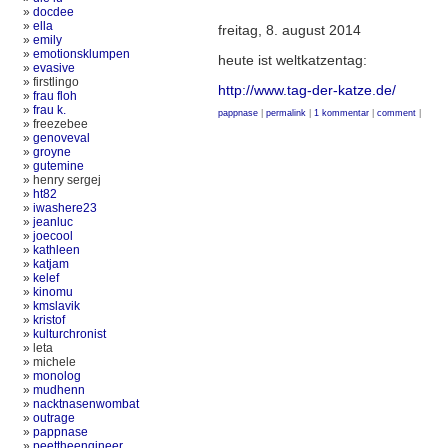
»
docdee
»
ella
freitag, 8. august 2014
»
emily
»
emotionsklumpen
heute ist weltkatzentag:
»
evasive
» firstlingo
http://www.tag-der-katze.de/
»
frau floh
»
frau k.
pappnase
|
permalink
|
1 kommentar
|
comment
|
» freezebee
»
genoveval
»
groyne
»
gutemine
» henry sergej
»
ht82
»
iwashere23
»
jeanluc
»
joecool
»
kathleen
»
katjam
»
kelef
»
kinomu
»
kmslavik
»
kristof
»
kulturchronist
» leta
» michele
»
monolog
»
mudhenn
»
nacktnasenwombat
»
outrage
»
pappnase
»
peettheengineer