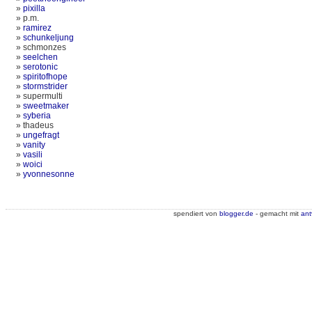
»
pixilla
» p.m.
»
ramirez
»
schunkeljung
» schmonzes
»
seelchen
»
serotonic
»
spiritofhope
»
stormstrider
» supermulti
»
sweetmaker
»
syberia
» thadeus
»
ungefragt
»
vanity
»
vasili
»
woici
»
yvonnesonne
spendiert von
blogger.de
- gemacht mit
antv