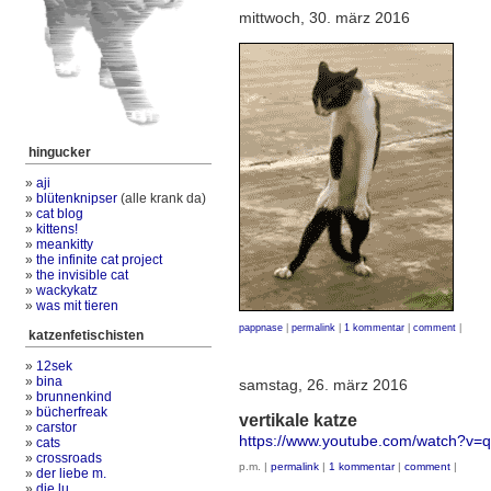
mittwoch, 30. märz 2016
hingucker
»
aji
»
blütenknipser
(alle krank da)
»
cat blog
»
kittens!
»
meankitty
»
the infinite cat project
»
the invisible cat
»
wackykatz
»
was mit tieren
pappnase
|
permalink
|
1 kommentar
|
comment
|
katzenfetischisten
»
12sek
»
bina
samstag, 26. märz 2016
»
brunnenkind
»
bücherfreak
vertikale katze
»
carstor
https://www.youtube.com/watch?v=
»
cats
»
crossroads
p.m. |
permalink
|
1 kommentar
|
comment
|
»
der liebe m.
»
die lu